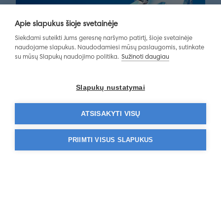
Apie slapukus šioje svetainėje
Siekdami suteikti Jums geresnę naršymo patirtį, šioje svetainėje
naudojame slapukus. Naudodamiesi mūsų paslaugomis, sutinkate
su mūsų Slapukų naudojimo politika.
Sužinoti daugiau
Slapukų nustatymai
ATSISAKYTI VISŲ
Patikima demencijos ir
Alzheimerio diagnostika
PRIIMTI VISUS SLAPUKUS
Dirbtiniu intelektu grįstas tyrimas Icobrain dm.
Daugiau