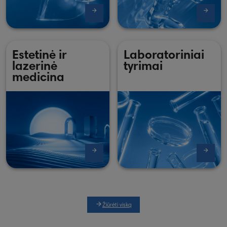
Estetinė ir
Laboratoriniai
lazerinė
tyrimai
medicina
Žiūrėti viską