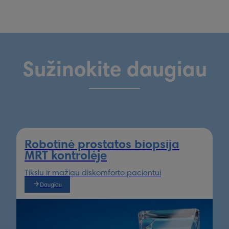
Sužinokite daugiau
Robotinė prostatos biopsija
MRT kontrolėje
Tikslu ir mažiau diskomforto pacientui
Daugiau