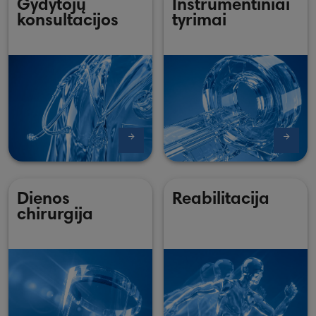
Gydytojų
Instrumentiniai
konsultacijos
tyrimai
Dienos
Reabilitacija
chirurgija