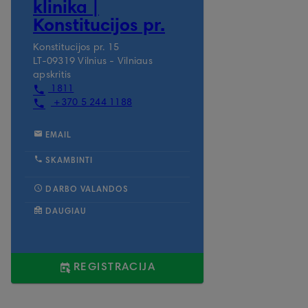
klinika |
Konstitucijos pr.
Konstitucijos pr. 15
LT-09319 Vilnius - Vilniaus
apskritis
1811
+370 5 244 1188
EMAIL
SKAMBINTI
DARBO VALANDOS
DAUGIAU
REGISTRACIJA