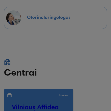
Otorinolaringologas
Centrai
Klinika
Vilniaus Affidea