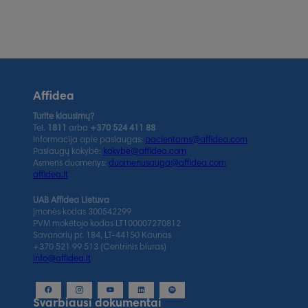
Affidea
Turite klausimų?
Tel.
1811
arba
+370 524 411 88
Informacija apie paslaugas:
pacientams@affidea.com
Paslaugų kokybė:
kokybe@affidea.com
Asmens duomenys:
duomenusauga@affidea.com
affidea.lt
UAB Affidea Lietuva
Įmonės kodas 300542299
PVM mokėtojo kodas LT100007270812
Savanorių pr. 184, LT-44150 Kaunas
+370 521 99 513 (Centrinis biuras)
info@affidea.lt
Svarbiausi dokumentai