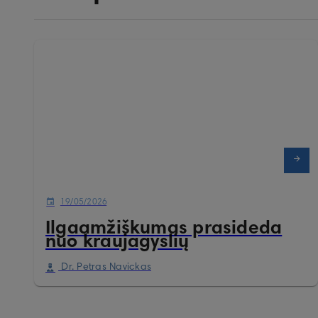
19/05/2026
Ilgaamžiškumas prasideda
nuo kraujagyslių
Dr. Petras Navickas