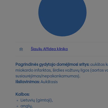
Šiaulių Affidea klinika
Pagrindinės gydytojo domėjimosi sritys:
aukštas kr
miokardo infarktas, širdies vožtuvų ligos (aortos v
susiaurėjimas/nepakankamumas).
Išsilavinimas:
Aukštasis
Kalbos:
Lietuvių (gimtoji),
anglų,