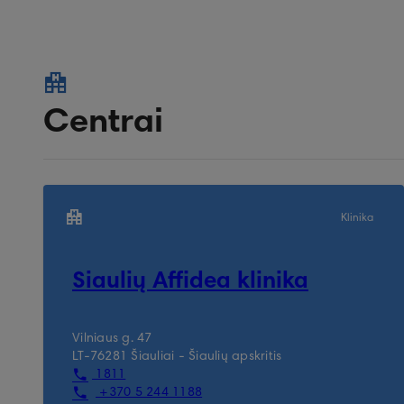
Centrai
Klinika
Šiaulių Affidea klinika
Vilniaus g. 47
LT-76281 Šiauliai - Šiaulių apskritis
1811
+370 5 244 1188