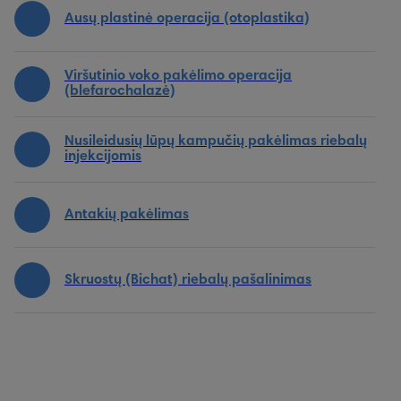
Ausų plastinė operacija (otoplastika)
Viršutinio voko pakėlimo operacija
(blefarochalazė)
Nusileidusių lūpų kampučių pakėlimas riebalų
injekcijomis
Antakių pakėlimas
Skruostų (Bichat) riebalų pašalinimas