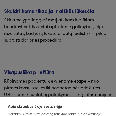
Skaidri komunikacija ir aiškūs lūkesčiai
Skiriame ypatingą dėmesį atviram ir aiškiam
bendravimui. Išsamiai aptariame galimybes, eigą ir
rezultatus, kad jūsų lūkesčiai būtų realistiški ir pilnai
suprasti dar prieš procedūrą.
Visapusiška priežiūra
Rūpinamės pacientu kiekviename etape – nuo
pirmos konsultacijos iki pooperacinės priežiūros.
Užtikriname nuolatinį palaikymą, aiškią informaciją ir
komfortą viso gydymo metu.
Apie slapukus šioje svetainėje
Siekdami suteikti Jums geresnę naršymo patirtį, šioje svetainėje