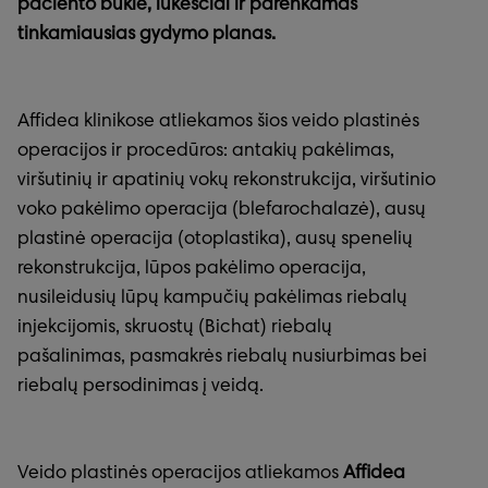
paciento būklė, lūkesčiai ir parenkamas
tinkamiausias gydymo planas.
Affidea klinikose atliekamos šios veido plastinės
operacijos ir procedūros: antakių pakėlimas,
viršutinių ir apatinių vokų rekonstrukcija, viršutinio
voko pakėlimo operacija (blefarochalazė), ausų
plastinė operacija (otoplastika), ausų spenelių
rekonstrukcija, lūpos pakėlimo operacija,
nusileidusių lūpų kampučių pakėlimas riebalų
injekcijomis, skruostų (Bichat) riebalų
pašalinimas, pasmakrės riebalų nusiurbimas bei
riebalų persodinimas į veidą.
Veido plastinės operacijos atliekamos
Affidea