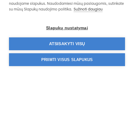
naudojame slapukus. Naudodamiesi mūsų paslaugomis, sutinkate
su mūsų Slapukų naudojimo politika.
Sužinoti daugiau
Slapukų nustatymai
Paslaugą atliekantys
ATSISAKYTI VISŲ
centrai
PRIIMTI VISUS SLAPUKUS
Klinika
Kauno Affidea
Klaipėdos
klinika
klinika
Savanorių pr. 178
Paryžiaus Komuno
LT-44150 Kaunas - Kauno
LT-91151 Klaipėd
apskritis
apskritis
1811
1811