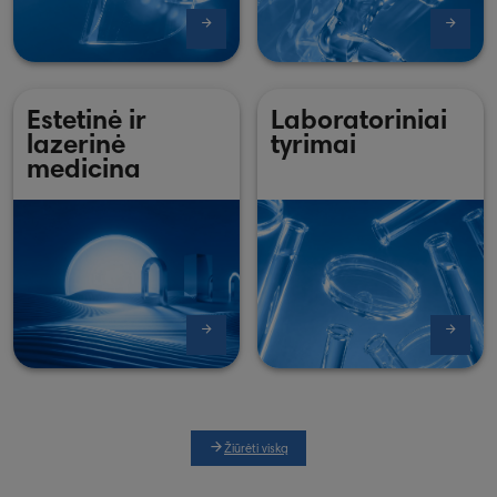
Estetinė ir
Laboratoriniai
lazerinė
tyrimai
medicina
Žiūrėti viską