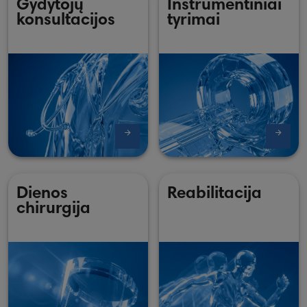
Gydytojų
Instrumentiniai
konsultacijos
tyrimai
Dienos
Reabilitacija
chirurgija