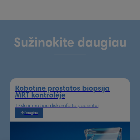
Sužinokite daugiau
Robotinė prostatos biopsija
MRT kontrolėje
Tikslu ir mažiau diskomforto pacientui
Daugiau