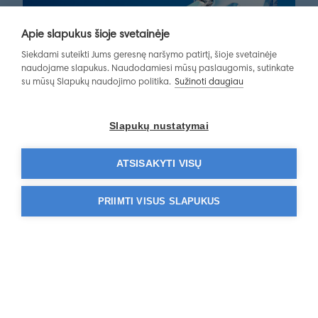
Apie slapukus šioje svetainėje
Siekdami suteikti Jums geresnę naršymo patirtį, šioje svetainėje
naudojame slapukus. Naudodamiesi mūsų paslaugomis, sutinkate
su mūsų Slapukų naudojimo politika.
Sužinoti daugiau
Slapukų nustatymai
ATSISAKYTI VISŲ
Patikima demencijos ir
Alzheimerio diagnostika
PRIIMTI VISUS SLAPUKUS
Dirbtiniu intelektu grįstas tyrimas Icobrain dm.
Daugiau