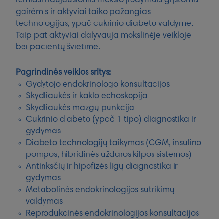
remiasi naujausiomis mokslo įrodymais grįstomis
gairėmis ir aktyviai taiko pažangias
technologijas, ypač cukrinio diabeto valdyme.
Taip pat aktyviai dalyvauja mokslinėje veikloje
bei pacientų švietime.
Pagrindinės veiklos sritys:
Gydytojo endokrinologo konsultacijos
Skydliaukės ir kaklo echoskopija
Skydliaukės mazgų punkcija
Cukrinio diabeto (ypač 1 tipo) diagnostika ir
gydymas
Diabeto technologijų taikymas (CGM, insulino
pompos, hibridinės uždaros kilpos sistemos)
Antinksčių ir hipofizės ligų diagnostika ir
gydymas
Metabolinės endokrinologijos sutrikimų
valdymas
Reprodukcinės endokrinologijos konsultacijos