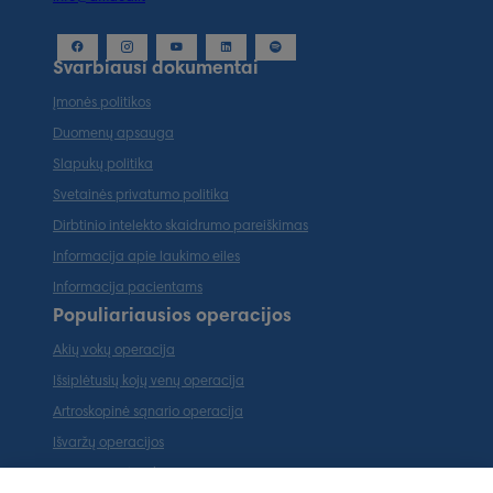
Svarbiausi dokumentai
Įmonės politikos
Duomenų apsauga
Slapukų politika
Svetainės privatumo politika
Dirbtinio intelekto skaidrumo pareiškimas
Informacija apie laukimo eiles
Informacija pacientams
Populiariausios operacijos
Akių vokų operacija
Išsiplėtusių kojų venų operacija
Artroskopinė sąnario operacija
Išvaržų operacijos
Tarpvietės plastika