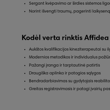
Sergant kvėpavimo ar širdies sistemos lig
Norint išvengti traumų, pagerinti laikyse
Kodėl verta rinktis Affidea
Aukštos kvalifikacijos kineziterapeutai su i
Modernios metodikos ir individualus požiūr
Pažangi įranga ir tarptautinė patirtis
Draugiška aplinka ir patogios sąlygos
Bendradarbiavimas su gydytojais reabilito
Greitas registravimasis ir patogi įvairių p