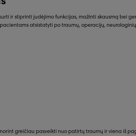
s
rti ir stiprinti judėjimo funkcijas, mažinti skausmą bei ger
acientams atsistatyti po traumų, operacijų, neurologinių, 
 norint greičiau pasveikti nuo patirtų traumų ir viena iš p