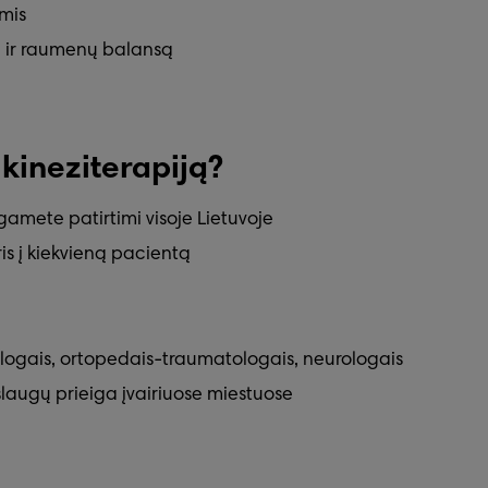
omis
ną ir raumenų balansą
 kineziterapiją?
lgamete patirtimi visoje Lietuvoje
is į kiekvieną pacientą
logais, ortopedais-traumatologais, neurologais
aslaugų prieiga įvairiuose miestuose