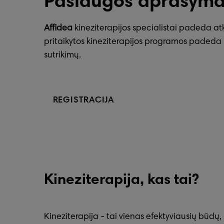
Paslaugos aprašyma
Affidea
kineziterapijos specialistai padeda atku
pritaikytos kineziterapijos programos padeda p
sutrikimų.
REGISTRACIJA
Kineziterapija, kas tai?
Kineziterapija - tai vienas efektyviausių būdų,