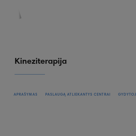
PASKYRA
PASIŪLYMAI
REGISTRACIJA
Kineziterapija
APRAŠYMAS
PASLAUGĄ ATLIEKANTYS CENTRAI
GYDYTOJ