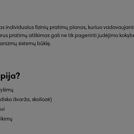
s individualus fizinių pratimų planas, kuriuo vadovaujant
iarus pratimų atlikimas gali ne tik pagerinti judėjimo kokyb
rganizmų sistemų būklę.
pija?
lyšimų
isko išvarža, skoliozė)
ui
rikimų