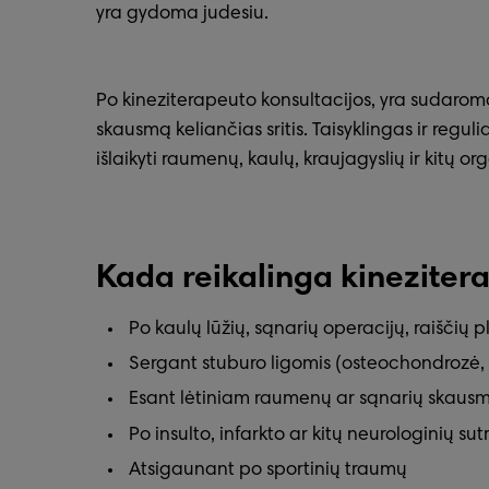
yra gydoma judesiu.
Po kineziterapeuto konsultacijos, yra sudaroma
skausmą keliančias sritis. Taisyklingas ir regul
išlaikyti raumenų, kaulų, kraujagyslių ir kitų o
Kada reikalinga kinezitera
Po kaulų lūžių, sąnarių operacijų, raiščių p
Sergant stuburo ligomis (osteochondrozė, d
Esant lėtiniam raumenų ar sąnarių skausm
Po insulto, infarkto ar kitų neurologinių sut
Atsigaunant po sportinių traumų