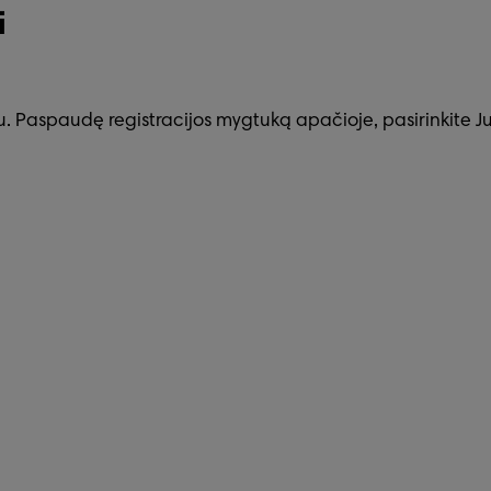
i
netu. Paspaudę registracijos mygtuką apačioje, pasirinkit