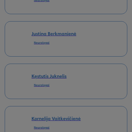
Neurologai
Justina Berkmanienė
Neurologai
Kęstutis Juknelis
Neurologai
Kornelija Vaitkevičienė
Neurologai