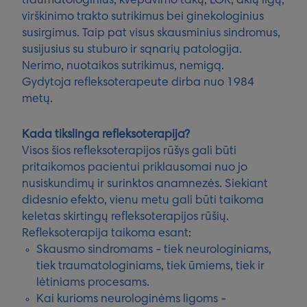
traumatologinius, kvėpavimo takų, LOR, akių ligų,
virškinimo trakto sutrikimus bei ginekologinius
susirgimus. Taip pat visus skausminius sindromus,
susijusius su stuburo ir sąnarių patologija.
Nerimo, nuotaikos sutrikimus, nemigą.
Gydytoja refleksoterapeute dirba nuo 1984
metų.
Kada tikslinga refleksoterapija?
Visos šios refleksoterapijos rūšys gali būti
pritaikomos pacientui priklausomai nuo jo
nusiskundimų ir surinktos anamnezės. Siekiant
didesnio efekto, vienu metu gali būti taikoma
keletas skirtingų refleksoterapijos rūšių.
Refleksoterapija taikoma esant:
Skausmo sindromams - tiek neurologiniams,
tiek traumatologiniams, tiek ūmiems, tiek ir
lėtiniams procesams.
Kai kurioms neurologinėms ligoms -