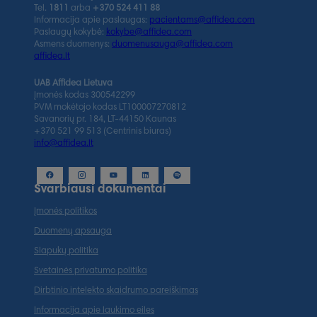
Tel.
1811
arba
+370 524 411 88
Informacija apie paslaugas:
pacientams@affidea.com
Paslaugų kokybė:
kokybe@affidea.com
Asmens duomenys:
duomenusauga@affidea.com
affidea.lt
UAB Affidea Lietuva
Įmonės kodas 300542299
PVM mokėtojo kodas LT100007270812
Savanorių pr. 184, LT-44150 Kaunas
+370 521 99 513 (Centrinis biuras)
info@affidea.lt
Svarbiausi dokumentai
Įmonės politikos
Duomenų apsauga
Slapukų politika
Svetainės privatumo politika
Dirbtinio intelekto skaidrumo pareiškimas
Informacija apie laukimo eiles