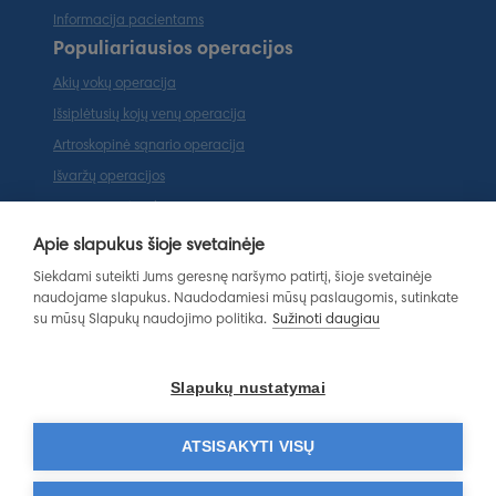
Informacija pacientams
Populiariausios operacijos
Akių vokų operacija
Išsiplėtusių kojų venų operacija
Artroskopinė sąnario operacija
Išvaržų operacijos
Tarpvietės plastika
Ausų plastinė operacija (otoplastika)
Apie slapukus šioje svetainėje
Populiariausios paslaugos
Siekdami suteikti Jums geresnę naršymo patirtį, šioje svetainėje
naudojame slapukus. Naudodamiesi mūsų paslaugomis, sutinkate
Magnetinio rezonanso tomografija
su mūsų Slapukų naudojimo politika.
Sužinoti daugiau
Ortopedo-traumatologo konsultacija
Endokrinologo konsultacija
Slapukų nustatymai
Gastroenterologo konsultacija
Dermatovenerologo konsultacija
ATSISAKYTI VISŲ
Laboratoriniai tyrimai