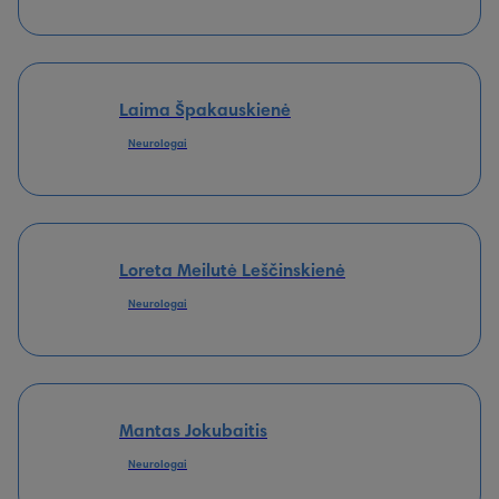
Laima Špakauskienė
Neurologai
Loreta Meilutė Leščinskienė
Neurologai
Mantas Jokubaitis
Neurologai