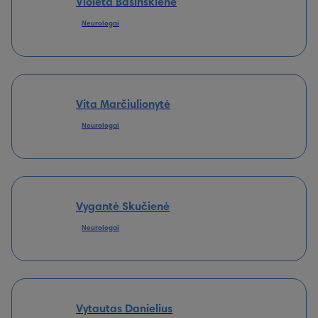
Violeta Bašinskienė
Neurologai
Vita Marčiulionytė
Neurologai
Vygantė Skučienė
Neurologai
Vytautas Danielius