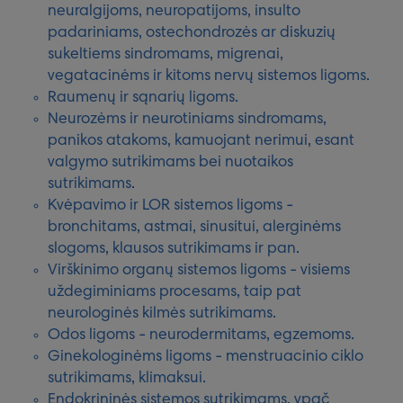
neuralgijoms, neuropatijoms, insulto
padariniams, ostechondrozės ar diskuzių
sukeltiems sindromams, migrenai,
vegatacinėms ir kitoms nervų sistemos ligoms.
Raumenų ir sąnarių ligoms.
Neurozėms ir neurotiniams sindromams,
panikos atakoms, kamuojant nerimui, esant
valgymo sutrikimams bei nuotaikos
sutrikimams.
Kvėpavimo ir LOR sistemos ligoms -
bronchitams, astmai, sinusitui, alerginėms
slogoms, klausos sutrikimams ir pan.
Virškinimo organų sistemos ligoms - visiems
uždegiminiams procesams, taip pat
neurologinės kilmės sutrikimams.
Odos ligoms - neurodermitams, egzemoms.
Ginekologinėms ligoms - menstruacinio ciklo
sutrikimams, klimaksui.
Endokrininės sistemos sutrikimams, ypač