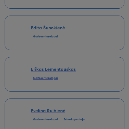
Edita Šunokienė
Gastroenterologai
Erikas Lementauskas
Gastroenterologai
Evelina Ruibienė
Gastroenterologai
Echoskopuotojai