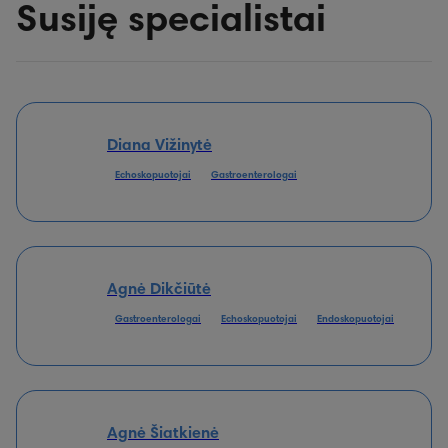
Susiję specialistai
Diana Vižinytė
Echoskopuotojai
Gastroenterologai
Agnė Dikčiūtė
Gastroenterologai
Echoskopuotojai
Endoskopuotojai
Agnė Šiatkienė