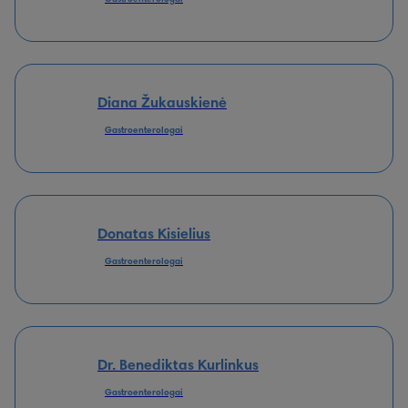
Gastroenterologai
Diana Žukauskienė
Gastroenterologai
Donatas Kisielius
Gastroenterologai
Dr. Benediktas Kurlinkus
Gastroenterologai