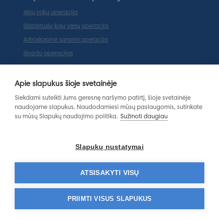
Akių vokų operacija
Išsiplėtusių kojų venų operacija
Artroskopinė sąnario operacija
Išvaržų operacijos
Tarpvietės plastika
Ausų plastinė operacija (otoplastika)
Apie slapukus šioje svetainėje
Populiariausios paslaugos
Siekdami suteikti Jums geresnę naršymo patirtį, šioje svetainėje
naudojame slapukus. Naudodamiesi mūsų paslaugomis, sutinkate
Magnetinio rezonanso tomografija
su mūsų Slapukų naudojimo politika.
Sužinoti daugiau
Ortopedo-traumatologo konsultacija
Endokrinologo konsultacija
Slapukų nustatymai
Gastroenterologo konsultacija
Dermatovenerologo konsultacija
ATSISAKYTI VISŲ
Laboratoriniai tyrimai
PRIIMTI VISUS SLAPUKUS