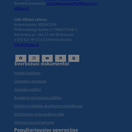
Asmens duomenys:
duomenusauga@affidea.com
affidea.lt
UAB Affidea Lietuva
Įmonės kodas 300542299
PVM mokėtojo kodas LT100007270812
Savanorių pr. 184, LT-44150 Kaunas
+370 521 99 513 (Centrinis biuras)
info@affidea.lt
Svarbiausi dokumentai
Įmonės politikos
Duomenų apsauga
Slapukų politika
Svetainės privatumo politika
Dirbtinio intelekto skaidrumo pareiškimas
Informacija apie laukimo eiles
Informacija pacientams
Populiariausios operacijos