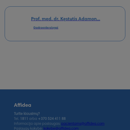
Prof. med. dr. Kęstutis Adamon...
Gastroenterologai
Affidea
Turite klausimų?
Tel.
1811
arba
+370 524 411 88
Informacija apie paslaugas:
pacientams@affidea.com
Paslaugų kokybė:
kokybe@affidea.com