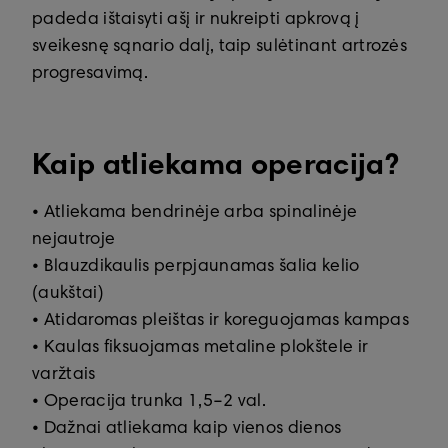
padeda ištaisyti ašį ir nukreipti apkrovą į
sveikesnę sąnario dalį, taip sulėtinant artrozės
progresavimą.
Kaip atliekama operacija?
• Atliekama bendrinėje arba spinalinėje
nejautroje
• Blauzdikaulis perpjaunamas šalia kelio
(aukštai)
• Atidaromas pleištas ir koreguojamas kampas
• Kaulas fiksuojamas metaline plokštele ir
varžtais
• Operacija trunka 1,5–2 val.
• Dažnai atliekama kaip vienos dienos