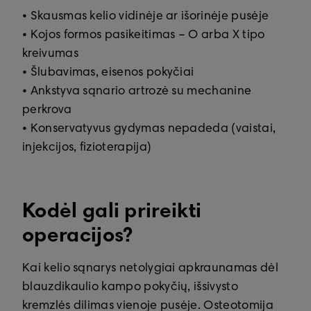
• Skausmas kelio vidinėje ar išorinėje pusėje
• Kojos formos pasikeitimas – O arba X tipo
kreivumas
• Šlubavimas, eisenos pokyčiai
• Ankstyva sąnario artrozė su mechanine
perkrova
• Konservatyvus gydymas nepadeda (vaistai,
injekcijos, fizioterapija)
Kodėl gali prireikti
operacijos?
Kai kelio sąnarys netolygiai apkraunamas dėl
blauzdikaulio kampo pokyčių, išsivysto
kremzlės dilimas vienoje pusėje. Osteotomija