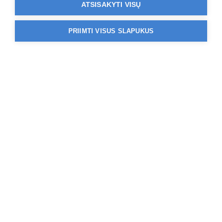
ATSISAKYTI VISŲ
PRIIMTI VISUS SLAPUKUS
Paslaugą atliekantys
centrai
Klinika
Vilniaus Affidea
Kauno Aff
klinika |
klinika
Savanorių pr.
(Endemik)
Savanorių pr. 178
LT-44150 Kaunas
Savanorių pr. 6A
apskritis
LT-03116 Vilnius - Vilniaus
1811
apskritis
+370 5 244 
1811
+370 5 244 1188