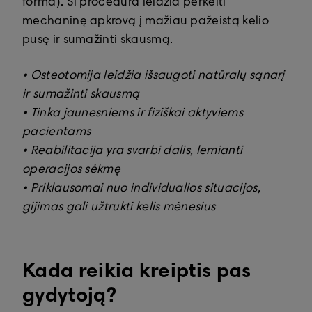
forma). Ši procedūra leidžia perkelti
mechaninę apkrovą į mažiau pažeistą kelio
pusę ir sumažinti skausmą.
• Osteotomija leidžia išsaugoti natūralų sąnarį
ir sumažinti skausmą
• Tinka jaunesniems ir fiziškai aktyviems
pacientams
• Reabilitacija yra svarbi dalis, lemianti
operacijos sėkmę
• Priklausomai nuo individualios situacijos,
gijimas gali užtrukti kelis mėnesius
Kada reikia kreiptis pas
gydytoją?