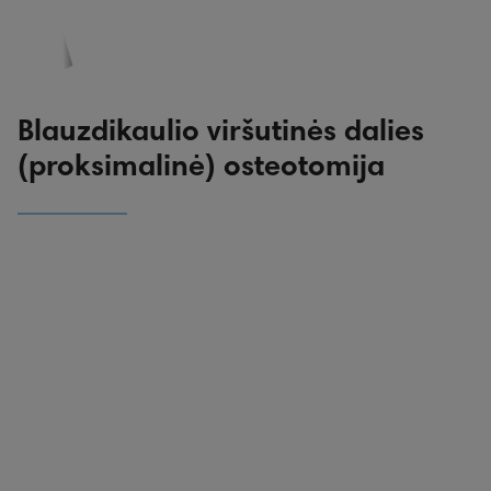
PASKYRA
PASIŪLYMAI
REGISTRACIJA
Blauzdikaulio viršutinės dalies
(proksimalinė) osteotomija