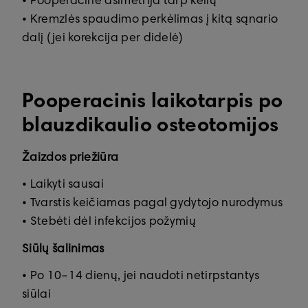
• Pooperacinė asimetrija tarp kelių
• Kremzlės spaudimo perkėlimas į kitą sąnario
dalį (jei korekcija per didelė)
Pooperacinis laikotarpis po
blauzdikaulio osteotomijos
Žaizdos priežiūra
• Laikyti sausai
• Tvarstis keičiamas pagal gydytojo nurodymus
• Stebėti dėl infekcijos požymių
Siūlų šalinimas
• Po 10–14 dienų, jei naudoti netirpstantys
siūlai