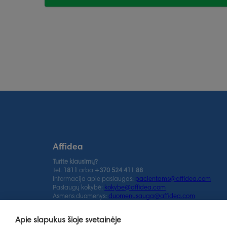
Affidea
Turite klausimų?
Tel.
1811
arba
+370 524 411 88
Informacija apie paslaugas:
pacientams@affidea.com
Paslaugų kokybė:
kokybe@affidea.com
Asmens duomenys:
duomenusauga@affidea.com
affidea.lt
Apie slapukus šioje svetainėje
UAB Affidea Lietuva