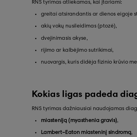
RNS tyrimas atliekamas, kai įtariami:
greitai atsirandantis ar dienos eigoje
akių vokų nusileidimas (ptozė),
dvejinimasis akyse,
rijimo ar kalbėjimo sutrikimai,
nuovargis, kuris didėja fizinio krūvio m
Kokias ligas padeda dia
RNS tyrimas dažniausiai naudojamas diag
miasteniją (myasthenia gravis)
,
Lambert–Eaton miasteninį sindromą
,