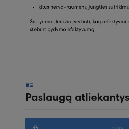
kitus nervo–raumenų jungties sutrikim
Šis tyrimas leidžia įvertinti, kaip efektyvi
stebint gydymo efektyvumą.
Paslaugą atliekantys
Klinika