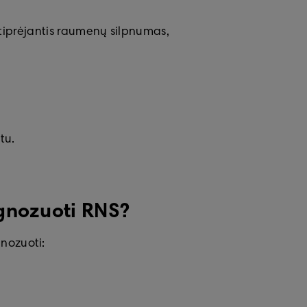
 stiprėjantis raumenų silpnumas,
etu.
gnozuoti RNS?
nozuoti: