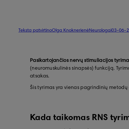
Tekstą patvirtino
Olga Knoknerienė
Neurologai
03-06-
Pasikartojančios nervų stimuliacijos tyrim
(neuromuskulinės sinapsės) funkciją. Tyrim
atsakas.
Šis tyrimas yra vienas pagrindinių metod
Kada taikomas RNS tyri