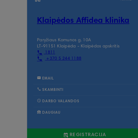
Klaipėdos Affidea klinika
Paryžiaus Komunos g. 10A
LT-91151 Klaipėda - Klaipėdos apskritis
1811
+370 5 244 1188
EMAIL
SKAMBINTI
DARBO VALANDOS
DAUGIAU
REGISTRACIJA