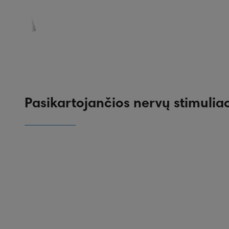
PASKYRA
PASIŪLYMAI
REGISTRACIJA
Pasikartojančios nervų stimulia