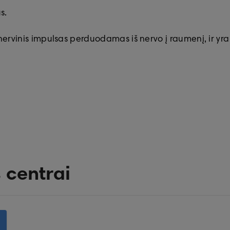
us.
ai nervinis impulsas perduodamas iš nervo į raumenį, ir y
 centrai