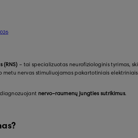
2026
as (RNS)
– tai specializuotas neurofiziologinis tyrimas, ski
o metu nervas stimuliuojamas pakartotiniais elektriniai
ų diagnozuojant
nervo–raumenų jungties sutrikimus
.
mas?