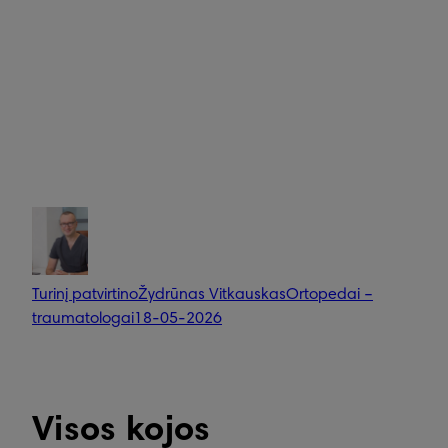
Turinį patvirtino
Žydrūnas Vitkauskas
Ortopedai –
traumatologai
18-05-2026
Visos kojos