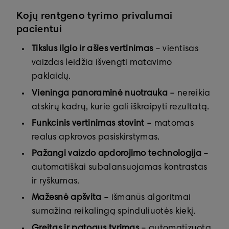
Kojų rentgeno tyrimo privalumai
pacientui
Tikslus ilgio ir ašies vertinimas
– vientisas
vaizdas leidžia išvengti matavimo
paklaidų.
Vieninga panoraminė nuotrauka
– nereikia
atskirų kadrų, kurie gali iškraipyti rezultatą.
Funkcinis vertinimas stovint
– matomas
realus apkrovos pasiskirstymas.
Pažangi vaizdo apdorojimo technologija
–
automatiškai subalansuojamas kontrastas
ir ryškumas.
Mažesnė apšvita
– išmanūs algoritmai
sumažina reikalingą spinduliuotės kiekį.
Greitas ir patogus tyrimas
– automatizuota