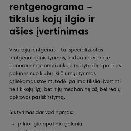
rentgenograma –
tikslus kojų ilgio ir
ašies įvertinimas
Visų kojų rentgenas – tai specializuotas
rentgenologinis tyrimas, leidžiantis vienoje
panoraminėje nuotraukoje matyti abi apatines
galūnes nuo klubų iki čiurnų. Tyrimas
atliekamas stovint, todėl galima tiksliai įvertinti
ne tik kojų ilgį, bet ir jų mechaninę ašį bei realų
apkrovos pasiskirstymą.
Šis tyrimas dar vadinamas:
pilno ilgio apatinių galūnių