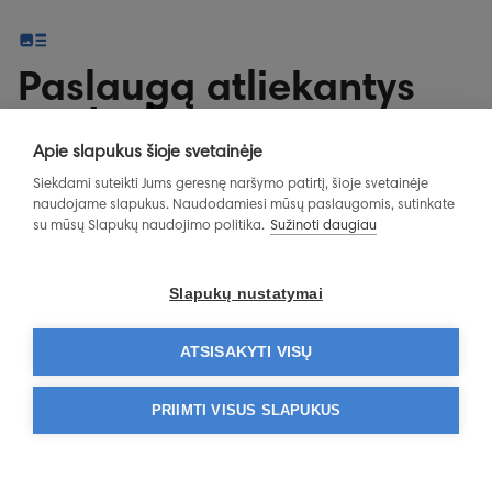
Paslaugą atliekantys
centrai
Apie slapukus šioje svetainėje
Siekdami suteikti Jums geresnę naršymo patirtį, šioje svetainėje
naudojame slapukus. Naudodamiesi mūsų paslaugomis, sutinkate
Klinika
su mūsų Slapukų naudojimo politika.
Sužinoti daugiau
Vilniaus Affidea
Šiaulių Af
Slapukų nustatymai
klinika |
klinika
Konstitucijos pr.
Vilniaus g. 47
ATSISAKYTI VISŲ
Konstitucijos pr. 15
LT-76281 Šiauliai 
LT-09319 Vilnius - Vilniaus
apskritis
apskritis
PRIIMTI VISUS SLAPUKUS
1811
1811
+370 5 244 
+370 5 244 1188