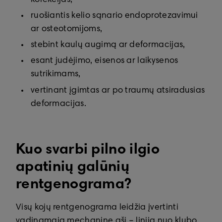
ruošiantis kelio sąnario endoprotezavimui
ar osteotomijoms,
stebint kaulų augimą ar deformacijas,
esant judėjimo, eisenos ar laikysenos
sutrikimams,
vertinant įgimtas ar po traumų atsiradusias
deformacijas.
Kuo svarbi pilno ilgio
apatinių galūnių
rentgenograma
?
Visų kojų rentgenograma leidžia įvertinti
vadinamąją mechaninę ašį – liniją nuo klubo