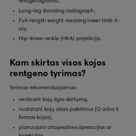
rentgenograma,
Long-leg standing radiograph,
Full-length weight-bearing lower limb X-
ray,
Hip–knee–ankle (HKA) projekcija.
Kam skirtas visos kojos
rentgeno tyrimas?
Tyrimas rekomenduojamas:
vertinant kojų ilgio skirtumą,
nustatant kojų ašies pakitimus (O arba X
formos kojas),
planuojant ortopedines operacijas ar
korekcijas,