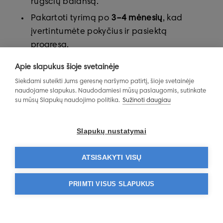
rūgščių balansą.
Pakartoti tyrimą po
3–4 mėnesių
, kad
įvertintumėte pokyčius ir pasiektą
progresą.
Apie slapukus šioje svetainėje
Siekdami suteikti Jums geresnę naršymo patirtį, šioje svetainėje
Tyrimas suteikia tikslią, moksliškai pagrįstą
naudojame slapukus. Naudodamiesi mūsų paslaugomis, sutinkate
informaciją, leidžiančią aktyviai valdyti savo
su mūsų Slapukų naudojimo politika.
Sužinoti daugiau
sveikatą ir sumažinti lėtinių ligų riziką.
Slapukų nustatymai
REGISTRACIJA
ATSISAKYTI VISŲ
PRIIMTI VISUS SLAPUKUS