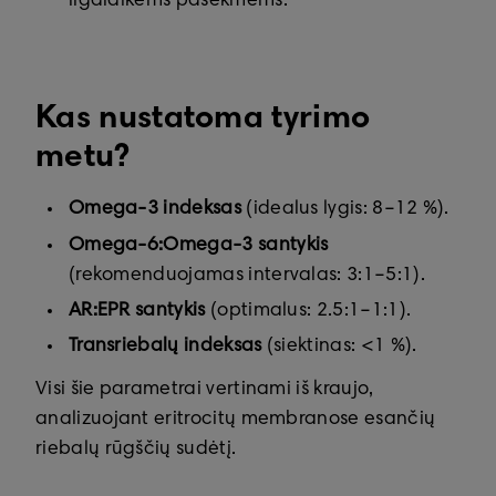
ilgalaikėms pasekmėms.
Kas nustatoma tyrimo
metu?
Omega-3 indeksas
(idealus lygis: 8–12 %).
Omega-6:Omega-3 santykis
(rekomenduojamas intervalas: 3:1–5:1).
AR:EPR santykis
(optimalus: 2.5:1–1:1).
Transriebalų indeksas
(siektinas: <1 %).
Visi šie parametrai vertinami iš kraujo,
analizuojant eritrocitų membranose esančių
riebalų rūgščių sudėtį.