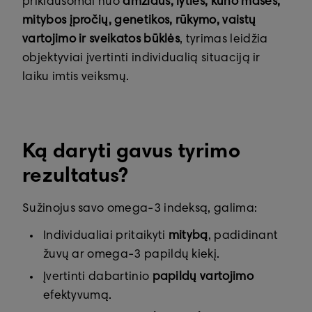
priklausomai nuo
amžiaus, lyties, kūno masės,
mitybos įpročių, genetikos, rūkymo, vaistų
vartojimo ir sveikatos būklės
, tyrimas leidžia
objektyviai įvertinti individualią situaciją ir
laiku imtis veiksmų.
Ką daryti gavus tyrimo
rezultatus?
Sužinojus savo omega-3 indeksą, galima:
Individualiai pritaikyti
mitybą
, padidinant
žuvų ar omega-3 papildų kiekį.
Įvertinti dabartinio
papildų vartojimo
efektyvumą.