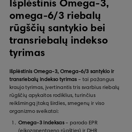
Išplėstinis Omega-3,
omega-6/3 riebalų
rūgščių santykio bei
transriebalų indekso
tyrimas
Išplėstinis Omega-3, Omega-6/3 santykio ir
transriebalų indekso tyrimas
– tai pažangus
kraujo tyrimas, įvertinantis tris svarbius riebalų
rūgščių apykaitos rodiklius, turinčius
reikšmingą įtaką širdies, smegenų ir viso
organizmo sveikatai:
Omega-3 indeksas
– parodo EPR
(eikozapentaeno rūgšties) ir DHR