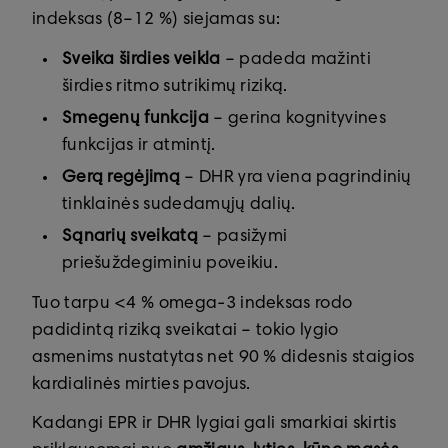
indeksas (8–12 %) siejamas su:
Sveika širdies veikla
– padeda mažinti
širdies ritmo sutrikimų riziką.
Smegenų funkcija
– gerina kognityvines
funkcijas ir atmintį.
Gerą regėjimą
– DHR yra viena pagrindinių
tinklainės sudedamųjų dalių.
Sąnarių sveikatą
– pasižymi
priešuždegiminiu poveikiu.
Tuo tarpu <4 % omega-3 indeksas rodo
padidintą riziką sveikatai – tokio lygio
asmenims nustatytas net 90 % didesnis staigios
kardialinės mirties pavojus.
Kadangi EPR ir DHR lygiai gali smarkiai skirtis