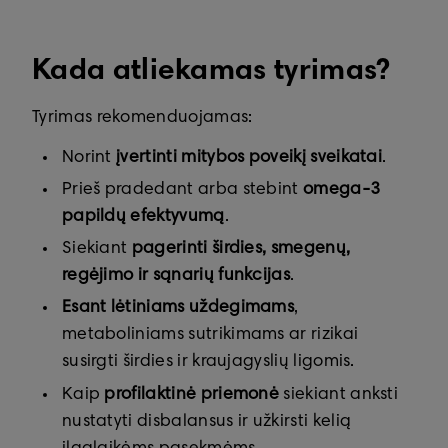
Kada atliekamas tyrimas?
Tyrimas rekomenduojamas:
Norint
įvertinti mitybos poveikį sveikatai
.
Prieš pradedant arba stebint
omega-3
papildų efektyvumą
.
Siekiant
pagerinti širdies, smegenų,
regėjimo ir sąnarių funkcijas
.
Esant lėtiniams uždegimams
,
metaboliniams sutrikimams ar rizikai
susirgti širdies ir kraujagyslių ligomis.
Kaip
profilaktinė priemonė
siekiant anksti
nustatyti disbalansus ir užkirsti kelią