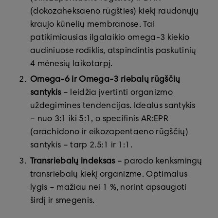
(dokozaheksaeno rūgšties) kiekį raudonųjų
kraujo kūnelių membranose. Tai
patikimiausias ilgalaikio omega-3 kiekio
audiniuose rodiklis, atspindintis paskutinių
4 mėnesių laikotarpį.
Omega-6 ir Omega-3 riebalų rūgščių
santykis
– leidžia įvertinti organizmo
uždegimines tendencijas. Idealus santykis
– nuo 3:1 iki 5:1, o specifinis AR:EPR
(arachidono ir eikozapentaeno rūgščių)
santykis – tarp 2.5:1 ir 1:1.
Transriebalų indeksas
– parodo kenksmingų
transriebalų kiekį organizme. Optimalus
lygis – mažiau nei 1 %, norint apsaugoti
širdį ir smegenis.