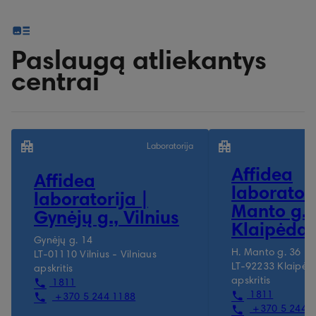
Paslaugą atliekantys
centrai
Laboratorija
Affidea
Affidea
laboratori
laboratorija |
Manto g.,
Gynėjų g., Vilnius
Klaipėda
Gynėjų g. 14
H. Manto g. 36
LT-01110 Vilnius - Vilniaus
LT-92233 Klaipėd
apskritis
apskritis
1811
1811
+370 5 244 1188
+370 5 244 