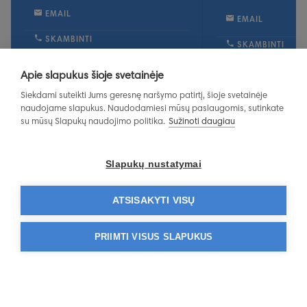
EMAIL
EMAIL
SKAMBINTI
SKAMBINTI
DARBO VALANDOS
DARBO VALAN
Apie slapukus šioje svetainėje
DAUGIAU
Siekdami suteikti Jums geresnę naršymo patirtį, šioje svetainėje
DAUGIAU
naudojame slapukus. Naudodamiesi mūsų paslaugomis, sutinkate
su mūsų Slapukų naudojimo politika.
Sužinoti daugiau
REGISTRACIJA
REGIST
Slapukų nustatymai
ATSISAKYTI VISŲ
PRIIMTI VISUS SLAPUKUS