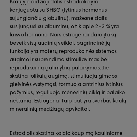
Kraujyje didžioji dalis estradiolio yra
konjuguota su SHBG (lytinius hormonus
sujungiančiu globulinu), mažesnė dalis
susijungusi su albuminu, o tik apie 2–3 % yra
laisvo hormono. Nors estrogenai daro įtaką
beveik visų audinių veiklai, pagrindinė jų
funkcija yra moterų reprodukcinės sistemos
augimo ir subrendimo stimuliavimas bei
reprodukcinių galimybių palaikymas. Jie
skatina folikulų augimą, stimuliuoja gimdos
gleivinės vystymąsi, formuoja antrinius lytinius
požymius, reguliuoja mėnesinių ciklą ir palaiko
nėštumą. Estrogenai taip pat yra svarbūs kaulų
mineralinių medžiagų apykaitai.
Estradiolis skatina kalcio kaupimą kauliniame