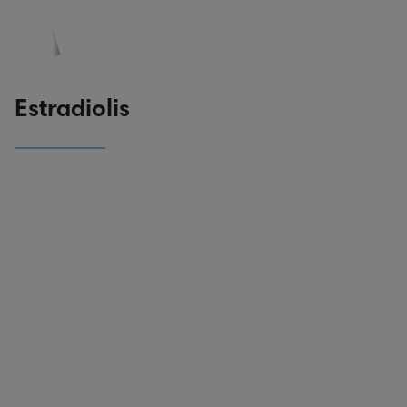
PASKYRA
PASIŪLYMAI
REGISTRACIJA
Estradiolis