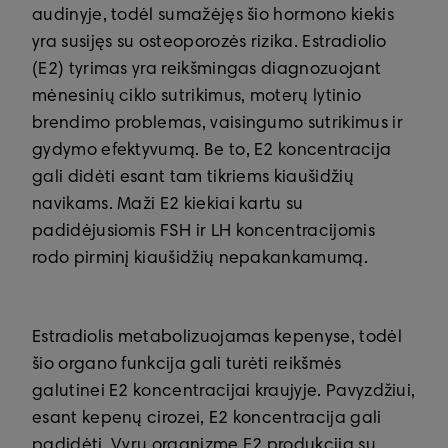
audinyje, todėl sumažėjęs šio hormono kiekis
yra susijęs su osteoporozės rizika. Estradiolio
(E2) tyrimas yra reikšmingas diagnozuojant
mėnesinių ciklo sutrikimus, moterų lytinio
brendimo problemas, vaisingumo sutrikimus ir
gydymo efektyvumą. Be to, E2 koncentracija
gali didėti esant tam tikriems kiaušidžių
navikams. Maži E2 kiekiai kartu su
padidėjusiomis FSH ir LH koncentracijomis
rodo pirminį kiaušidžių nepakankamumą.
Estradiolis metabolizuojamas kepenyse, todėl
šio organo funkcija gali turėti reikšmės
galutinei E2 koncentracijai kraujyje. Pavyzdžiui,
esant kepenų cirozei, E2 koncentracija gali
padidėti. Vyrų organizme E2 produkcija su