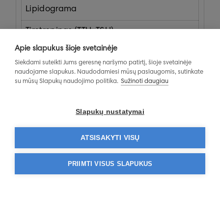
Lipidograma
Tirotropinas (TTH, TSH)
Apie slapukus šioje svetainėje
Laisvas trijodtironinas (FT3)
Siekdami suteikti Jums geresnę naršymo patirtį, šioje svetainėje
naudojame slapukus. Naudodamiesi mūsų paslaugomis, sutinkate
su mūsų Slapukų naudojimo politika.
Sužinoti daugiau
MOTERS PROFILAKTINĖ ORGANIZMO
IŠTYRIMO PROGRAMA IŠSAMI
Slapukų nustatymai
ATSISAKYTI VISŲ
PRIIMTI VISUS SLAPUKUS
Paslaugą atliekantys