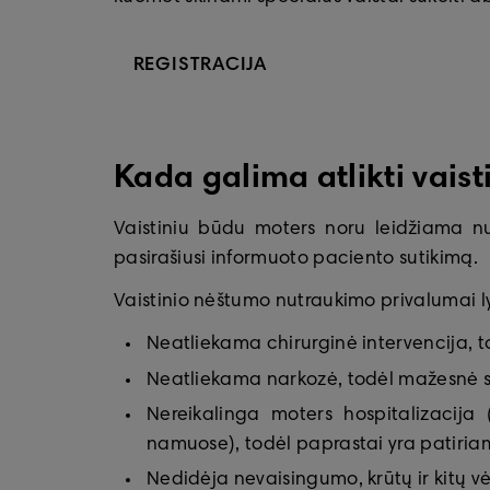
REGISTRACIJA
Kada galima atlikti vais
Vaistiniu būdu moters noru leidžiama nut
pasirašiusi informuoto paciento sutikimą.
Vaistinio nėštumo nutraukimo privalumai l
Neatliekama chirurginė intervencija, to
Neatliekama narkozė, todėl mažesnė sus
Nereikalinga moters hospitalizacija 
namuose), todėl paprastai yra patiria
Nedidėja nevaisingumo, krūtų ir kitų vėž