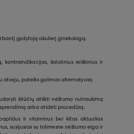
dirbantį gydytoją akušerį ginekologą.
ntraindikacijas, šalutinius reiškinius ir
 atveju, pateiks galimas alternatyvas;
udaryti kliūčių atlikti nėštumo nutraukimą
s sprendimą arba atidėti procedūrą.
papildus ir vitaminus bei kitas aktualias
imus, susijusias su tolimesne nėštumo eiga ir