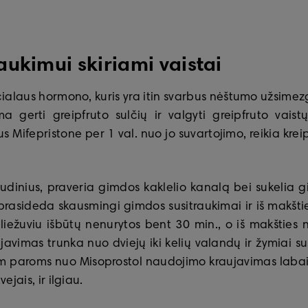
ukimui skiriami vaistai
ialaus hormono, kuris yra itin svarbus nėštumo užsimezg
a gerti greipfruto sulčių ir valgyti greipfruto vais
 Mifepristone per 1 val. nuo jo suvartojimo, reikia krei
udinius, praveria gimdos kaklelio kanalą bei sukelia g
rasideda skausmingi gimdos susitraukimai ir iš makštie
liežuviu išbūtų nenurytos bent 30 min., o iš makšties n
vimas trunka nuo dviejų iki kelių valandų ir žymiai susi
em paroms nuo Misoprostol naudojimo kraujavimas labai s
vejais, ir ilgiau.