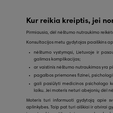
Kur reikia kreiptis, jei 
Pirmiausia, dėl nėštumo nutraukimo reikėtų
Konsultacijos metu gydytojas paaiškins ap
nėštumo vystymąsi, Lietuvoje ir pasau
galimas komplikacijas;
ar vaistinis nėštumo nutraukimas yra p
pagalbos priemones fizinei, psichologi
gali pasiūlyti medicinos psichologo ko
laiku. Jei moteris neturi abejonių dėl
Moteris turi informuoti gydytoją apie sv
aplinkybes. Taip pat turi aiškiai ir atvirai