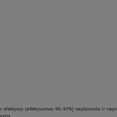
r efektyvus (efektyvumas 95–97%) neplanuoto ir ne
bortą.