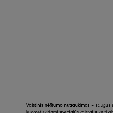
Vaistinis nėštumo nutraukimas
– saugus i
kuomet skiriami specialūs vaistai sukelti a