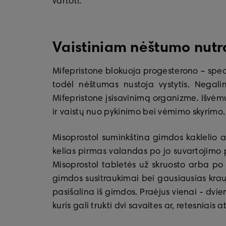
vartoti.
Vaistiniam nėštumo nutra
Mifepristone blokuoja progesterono – spec
todėl nėštumas nustoja vystytis. Negalim
Mifepristone įsisavinimą organizme. Išvėmus
ir vaistų nuo pykinimo bei vėmimo skyrimo.
Misoprostol suminkština gimdos kaklelio a
kelias pirmas valandas po jo suvartojimo p
Misoprostol tabletės už skruosto arba po 
gimdos susitraukimai bei gausiausias krauja
pasišalina iš gimdos. Praėjus vienai - dvi
kuris gali trukti dvi savaites ar, retesniais at