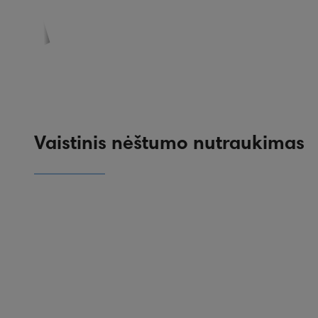
PASKYRA
PASIŪLYMAI
REGISTRACIJA
Vaistinis nėštumo nutraukimas