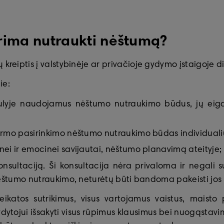
norima nutraukti nėštumą?
 kreiptis į valstybinėje ar privačioje gydymo įstaigoje 
ie:
lyje naudojamus nėštumo nutraukimo būdus, jų eigą, ko
irmo pasirinkimo nėštumo nutraukimo būdas individualiu
nei ir emocinei savijautai, nėštumo planavimą ateityje;
nsultaciją. Ši konsultacija nėra privaloma ir negali s
 nėštumo nutraukimo, neturėtų būti bandoma pakeisti jo
eikatos sutrikimus, visus vartojamus vaistus, maisto 
 gydytojui išsakyti visus rūpimus klausimus bei nuogąstav