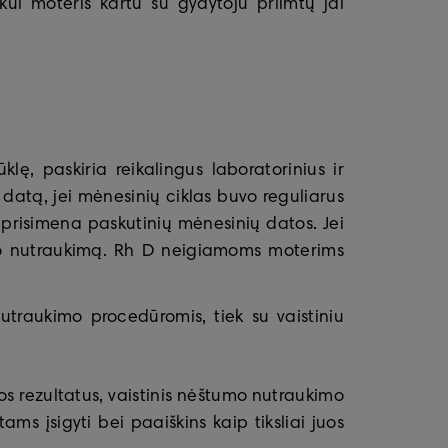
ui moteris kartu su gydytoju priimtų jai
lę, paskiria reikalingus laboratorinius ir
datą, jei mėnesinių ciklas buvo reguliarus
eprisimena paskutinių mėnesinių datos. Jei
umo nutraukimą. Rh D neigiamoms moterims
utraukimo procedūromis, tiek su vaistiniu
jos rezultatus, vaistinis nėštumo nutraukimo
 įsigyti bei paaiškins kaip tiksliai juos