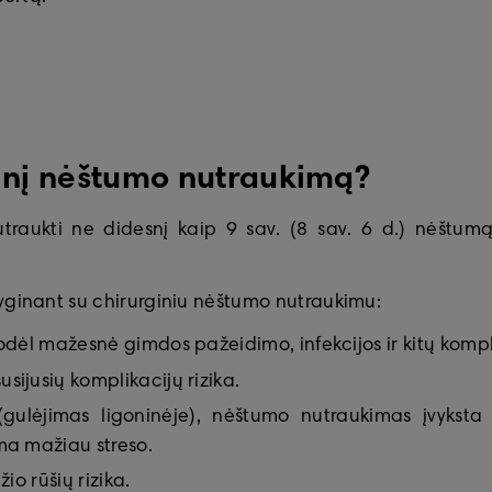
tinį nėštumo nutraukimą?
raukti ne didesnį kaip 9 sav. (8 sav. 6 d.) nėštumą,
yginant su chirurginiu nėštumo nutraukimu:
dėl mažesnė gimdos pažeidimo, infekcijos ir kitų kompli
ijusių komplikacijų rizika.
(gulėjimas ligoninėje), nėštumo nutraukimas įvyksta 
ma mažiau streso.
io rūšių rizika.