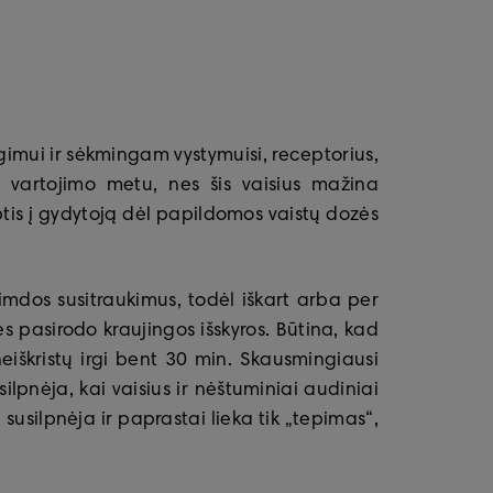
imui ir sėkmingam vystymuisi, receptorius,
tų vartojimo metu, nes šis vaisius mažina
ptis į gydytoją dėl papildomos vaistų dozės
imdos susitraukimus, todėl iškart arba per
s pasirodo kraujingos išskyros. Būtina, kad
eiškristų irgi bent 30 min. Skausmingiausi
lpnėja, kai vaisius ir nėštuminiai audiniai
usilpnėja ir paprastai lieka tik „tepimas“,