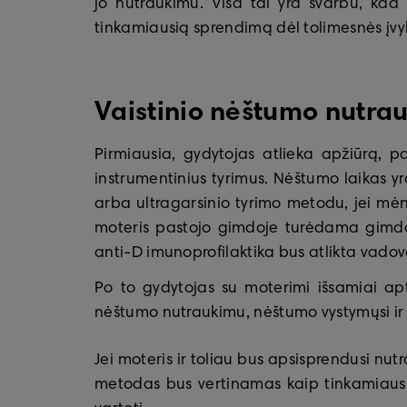
jo nutraukimu. Visa tai yra svarbu, kad
tinkamiausią sprendimą dėl tolimesnės įvyk
Vaistinio nėštumo nutra
Pirmiausia, gydytojas atlieka apžiūrą, pa
instrumentinius tyrimus. Nėštumo laikas y
arba ultragarsinio tyrimo metodu, jei mėn
moteris pastojo gimdoje turėdama gimdos
anti-D imunoprofilaktika bus atlikta vado
Po to gydytojas su moterimi išsamiai apt
nėštumo nutraukimu, nėštumo vystymųsi ir
Jei moteris ir toliau bus apsisprendusi nut
metodas bus vertinamas kaip tinkamiausia