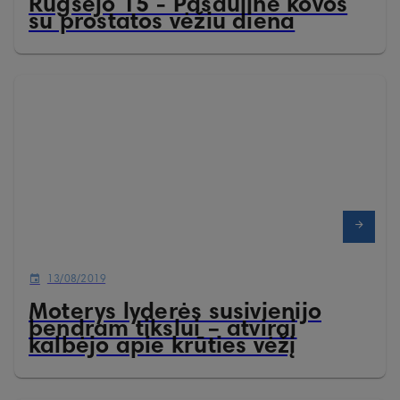
Rugsėjo 15 - Pasaulinė kovos
su prostatos vėžiu diena
13/08/2019
Moterys lyderės susivienijo
bendram tikslui – atvirai
kalbėjo apie krūties vėžį