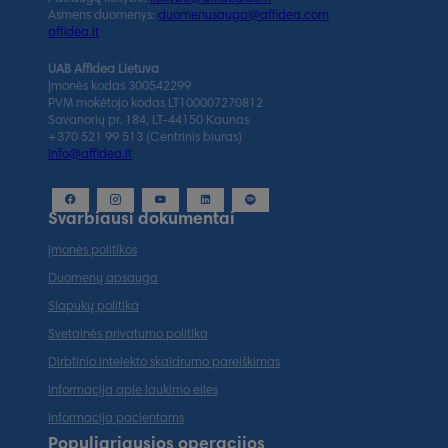
Asmens duomenys:
duomenusauga@affidea.com
affidea.lt
UAB Affidea Lietuva
Įmonės kodas 300542299
PVM mokėtojo kodas LT100007270812
Savanorių pr. 184, LT-44150 Kaunas
+370 521 99 513 (Centrinis biuras)
info@affidea.lt
Svarbiausi dokumentai
Įmonės politikos
Duomenų apsauga
Slapukų politika
Svetainės privatumo politika
Dirbtinio intelekto skaidrumo pareiškimas
Informacija apie laukimo eiles
Informacija pacientams
Populiariausios operacijos