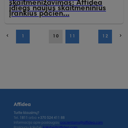
skaitmenizavimas: Affidea
įdiegs naujus skaitmeninius
įrankius pacien...
1
10
11
12
Affidea
Turite klausimų?
Tel.
1811
arba
+370 524 411 88
Informacija apie paslaugas:
pacientams@affidea.com
Paslaugų kokybė:
kokybe@affidea.com