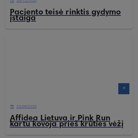
20/12/2020
Paciento teisė rinktis gydymo
įstaiga
23/09/2020
Affidea Lietuva ir Pink Run
kartu kovoja prieš krūties vėžį