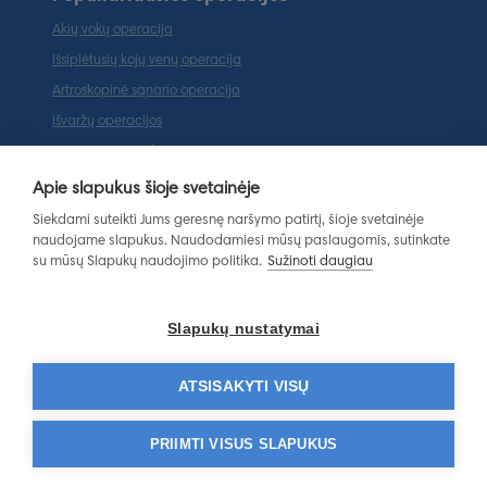
Akių vokų operacija
Išsiplėtusių kojų venų operacija
Artroskopinė sąnario operacija
Išvaržų operacijos
Tarpvietės plastika
Ausų plastinė operacija (otoplastika)
Apie slapukus šioje svetainėje
Populiariausios paslaugos
Siekdami suteikti Jums geresnę naršymo patirtį, šioje svetainėje
naudojame slapukus. Naudodamiesi mūsų paslaugomis, sutinkate
Magnetinio rezonanso tomografija
su mūsų Slapukų naudojimo politika.
Sužinoti daugiau
Ortopedo-traumatologo konsultacija
Endokrinologo konsultacija
Slapukų nustatymai
Gastroenterologo konsultacija
Dermatovenerologo konsultacija
ATSISAKYTI VISŲ
Laboratoriniai tyrimai
PRIIMTI VISUS SLAPUKUS