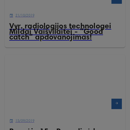
21/10/2019
Vyr. radiologijos technologei
Mildai Vaišvilaitei - "Good
catch" apdovanojimas!
15/09/2019