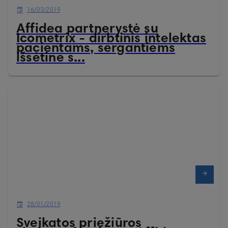
16/03/2019
Affidea partnerystė su
Icometrix - dirbtinis intelektas
pacientams, sergantiems
išsėtine s...
28/01/2019
Sveikatos priežiūros