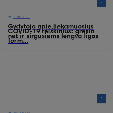
21/01/2021
Gydytoja apie liekamuosius
COVID-19 reiškinius: gresia
net ir sirgusiems lengva ligos
form...