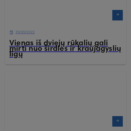
29/09/2022
Vienas iš dviejų rūkalių gali
mirti nuo širdies ir kraujagyslių
ligų