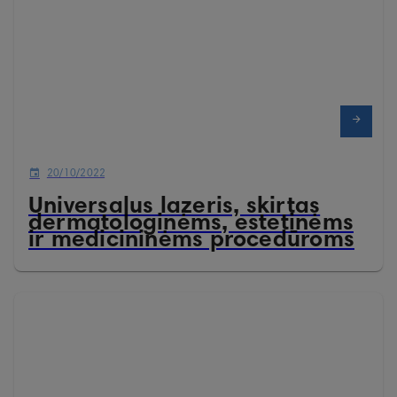
20/10/2022
Universalus lazeris, skirtas
dermatologinėms, estetinėms
ir medicininėms procedūroms