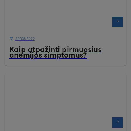
30/08/2022
Kaip atpažinti pirmuosius
anemijos simptomus?