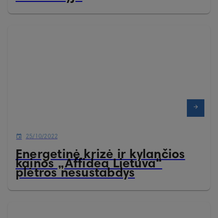
25/10/2022
Energetinė krizė ir kylančios
kainos „Affidea Lietuva“
plėtros nesustabdys