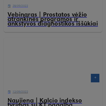
28/09/2022
Vebinaras | Prostatos vėžio
atrankinės programos ir
ankstyvos diagnostikos iššūkiai
12/09/2022
Naujiena | Kalcio indekso
tyrimas su KT pagalba