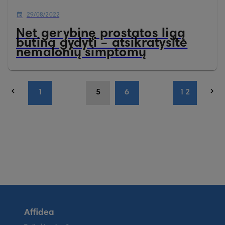
29/08/2022
Net gerybinę prostatos ligą
būtina gydyti – atsikratysite
nemalonių simptomų
1
5
6
12
Affidea