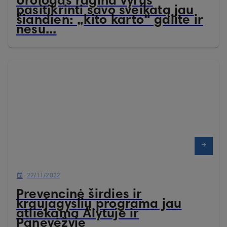
Urologas ragina vyrus
pasitikrinti savo sveikatą jau
šiandien: „kito karto“ galite ir
nesu...
22/11/2022
Prevencinė širdies ir
kraujagyslių programa jau
atliekama Alytuje ir
Panevėžyje