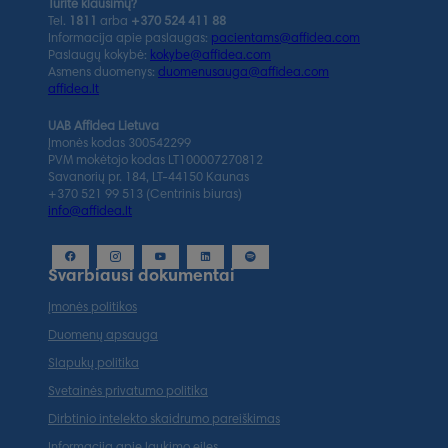
Turite klausimų?
Tel.
1811
arba
+370 524 411 88
Informacija apie paslaugas:
pacientams@affidea.com
Paslaugų kokybė:
kokybe@affidea.com
Asmens duomenys:
duomenusauga@affidea.com
affidea.lt
UAB Affidea Lietuva
Įmonės kodas 300542299
PVM mokėtojo kodas LT100007270812
Savanorių pr. 184, LT-44150 Kaunas
+370 521 99 513 (Centrinis biuras)
info@affidea.lt
Svarbiausi dokumentai
Įmonės politikos
Duomenų apsauga
Slapukų politika
Svetainės privatumo politika
Dirbtinio intelekto skaidrumo pareiškimas