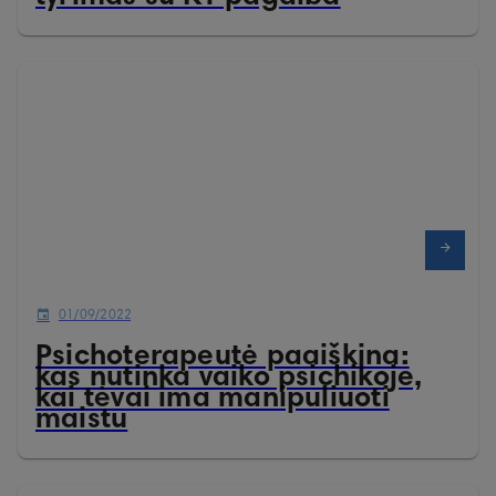
01/09/2022
Psichoterapeutė paaiškina:
kas nutinka vaiko psichikoje,
kai tėvai ima manipuliuoti
maistu