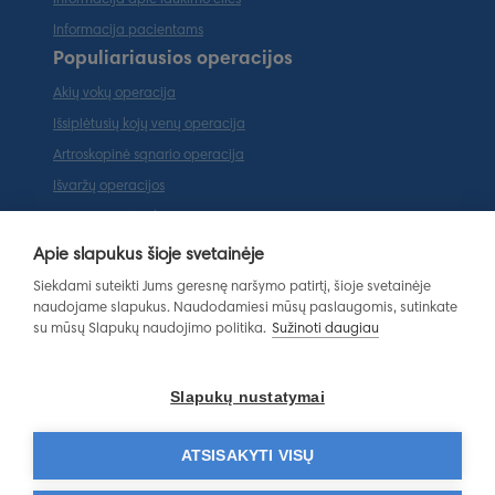
Informacija apie laukimo eiles
Informacija pacientams
Populiariausios operacijos
Akių vokų operacija
Išsiplėtusių kojų venų operacija
Artroskopinė sąnario operacija
Išvaržų operacijos
Tarpvietės plastika
Ausų plastinė operacija (otoplastika)
Apie slapukus šioje svetainėje
Populiariausios paslaugos
Siekdami suteikti Jums geresnę naršymo patirtį, šioje svetainėje
naudojame slapukus. Naudodamiesi mūsų paslaugomis, sutinkate
Magnetinio rezonanso tomografija
su mūsų Slapukų naudojimo politika.
Sužinoti daugiau
Ortopedo-traumatologo konsultacija
Endokrinologo konsultacija
Slapukų nustatymai
Gastroenterologo konsultacija
Dermatovenerologo konsultacija
ATSISAKYTI VISŲ
Laboratoriniai tyrimai