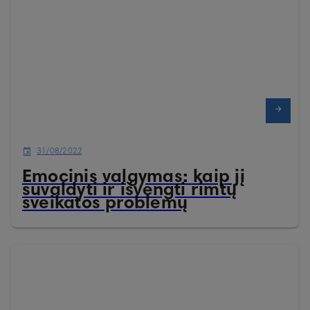
31/08/2022
Emocinis valgymas: kaip jį
suvaldyti ir išvengti rimtų
sveikatos problemų