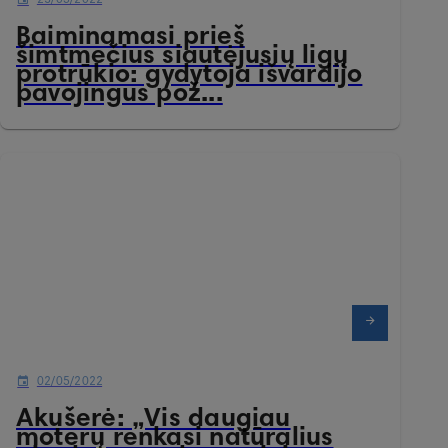
Baiminamasi prieš
šimtmečius siautėjusių ligų
protrūkio: gydytoja išvardijo
pavojingus pož...
02/05/2022
Akušerė: „Vis daugiau
moterų renkasi natūralius