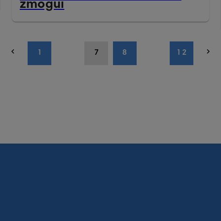
žmogui
1
7
8
12