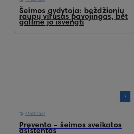
Šeimos gydytoja: beždžionių
raupų virusas pavojingas, bet
galime jo išvengti
05/05/2022
Prevento – šeimos sveikatos
asistentas