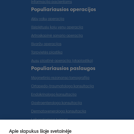
Informacija pacientams
Populiariausios operacijos
Akių vokų operacija
Išsiplėtusių kojų venų operacija
Artroskopinė sąnario operacija
Išvaržų operacijos
Tarpvietės plastika
Ausų plastinė operacija (otoplastika)
Populiariausios paslaugos
Magnetinio rezonanso tomografija
Ortopedo-traumatologo konsultacija
Endokrinologo konsultacija
Gastroenterologo konsultacija
Dermatovenerologo konsultacija
Laboratoriniai tyrimai
Apie slapukus šioje svetainėje