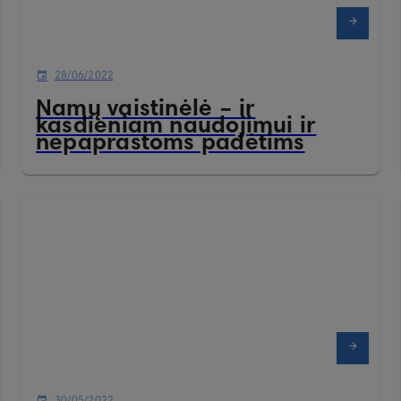
28/06/2022
Namų vaistinėlė – ir
kasdieniam naudojimui ir
nepaprastoms padėtims
30/05/2022