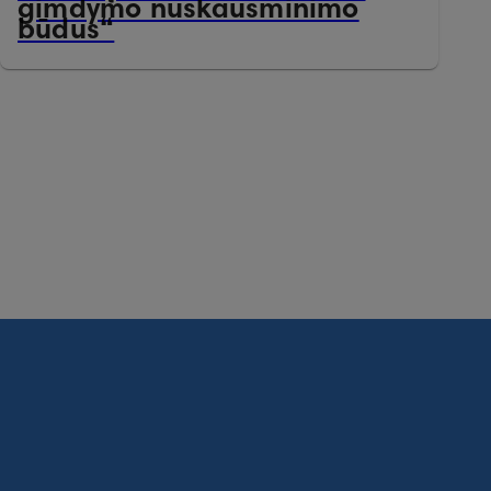
gimdymo nuskausminimo
būdus“