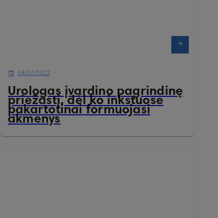
04/07/2022
Urologas įvardino pagrindinę
priežastį, dėl ko inkstuose
pakartotinai formuojasi
akmenys