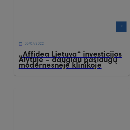
05/07/2022
„Affidea Lietuva“ investicijos
Alytuje – daugiau paslaugų
modernesnėje klinikoje