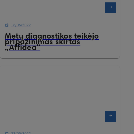
16/06/2022
Metų diagnostikos teikėjo
pripažinimas skirtas
„Affidea“
23/05/2022