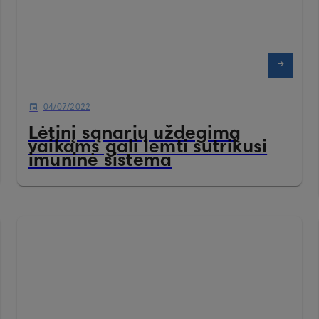
04/07/2022
Lėtinį sąnarių uždegimą
vaikams gali lemti sutrikusi
imuninė sistema