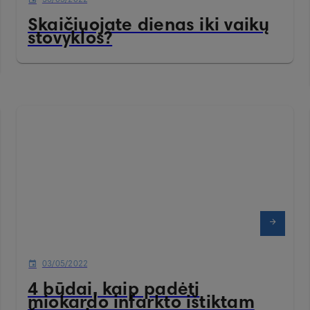
Skaičiuojate dienas iki vaikų
stovyklos?
03/05/2022
4 būdai, kaip padėti
miokardo infarkto ištiktam