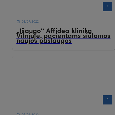
03/07/2022
„Išaugo“ Affidea klinika
Vilniuje, pacientams siūlomos
naujos paslaugos
07/06/2022