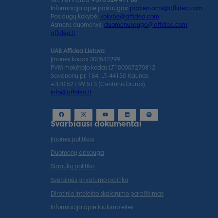
Tel.
1811
arba
+370 524 411 88
Informacija apie paslaugas:
pacientams@affidea.com
Paslaugų kokybė:
kokybe@affidea.com
Asmens duomenys:
duomenusauga@affidea.com
affidea.lt
UAB Affidea Lietuva
Įmonės kodas 300542299
PVM mokėtojo kodas LT100007270812
Savanorių pr. 184, LT-44150 Kaunas
+370 521 99 513 (Centrinis biuras)
info@affidea.lt
Svarbiausi dokumentai
Įmonės politikos
Duomenų apsauga
Slapukų politika
Svetainės privatumo politika
Dirbtinio intelekto skaidrumo pareiškimas
Informacija apie laukimo eiles