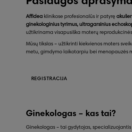
Paslaugos aprašyma
Affidea
klinikose profesionalūs ir patyrę
akušeri
ginekologinius tyrimus, ultragarsinius echosko
užtikrinama visapusiška moterų reprodukcinės s
Mūsų tikslas – užtikrinti kiekvienos moters sv
metu, gimdymo laikotarpiu bei menopauzės 
REGISTRACIJA
Ginekologas – kas tai?
Ginekologas – tai gydytojas, specializuojanti