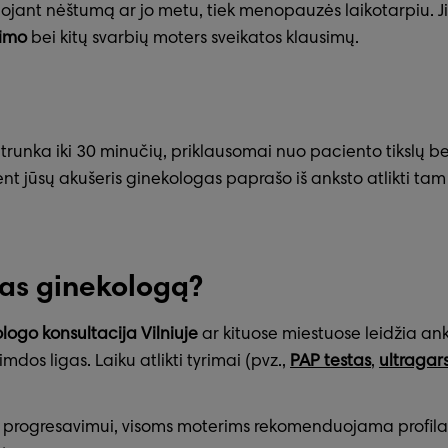
ojant nėštumą ar jo metu, tiek menopauzės laikotarpiu. Ji
kimo
bei kitų svarbių moters sveikatos klausimų.
trunka iki 30 minučių, priklausomai nuo paciento tikslų b
t jūsų akušeris ginekologas paprašo iš anksto atlikti tam tik
pas ginekologą?
ologo konsultacija Vilniuje
ar kituose miestuose leidžia ank
imdos ligas. Laiku atlikti tyrimai (pvz.,
PAP testas
,
ultragar
ią jų progresavimui, visoms moterims rekomenduojama profil