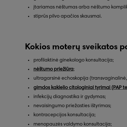
įtariamas nėštumas arba nėštumo komplikac
stiprūs pilvo apačios skausmai.
Kokios moterų sveikatos p
profilaktinė ginekologo konsultacija;
nėštumo priežiūra
;
ultragarsinė echoskopija (transvaginalinė,
gimdos kaklelio citologiniai tyrimai (PAP t
infekcijų diagnostika ir gydymas;
nevaisingumo priežasties ištyrimas;
kontracepcijos konsultacija;
menopauzės valdymo konsultacija;