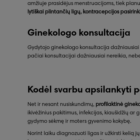
amžiuje prasidėjus menstruacijoms, tiek planu
lytiškai plintančių ligų, kontracepcijos pasirin
Ginekologo konsultacija
Gydytojo ginekologo konsultacija dažniausiai 
pačiai konsultacijai dažniausiai nereikia, neben
Kodėl svarbu apsilankyti 
Net ir nesant nusiskundimų,
profilaktinė ginek
ikivėžinius pakitimus, infekcijas, kiaušidžių ar g
gydymo sėkmę ir moters gyvenimo kokybę.
Norint laiku diagnozuoti ligas ir užkirsti kel