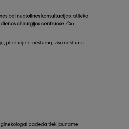
nes bei nuotolines konsultacijas
, atlieka
 dienos chirurgijos centruose
. Čia
cijų, planuojant nėštumą, viso nėštumo
ginekologai padeda tiek jauname