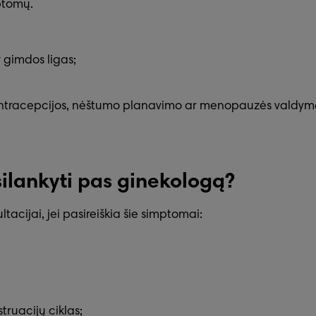
ptomų.
r gimdos ligas;
kontracepcijos, nėštumo planavimo ar menopauzės valdym
silankyti pas ginekologą?
acijai, jei pasireiškia šie simptomai:
ruacijų ciklas;