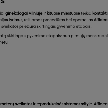
s
ai ginekologai Vilniuje ir kituose miestuose
teikia
kontakti
pijos tyrimus
, reikiamas procedūras bei operacijas
Affidea
veikatos priežiūra skirtingais gyvenimo etapais..
eikatą skirtingais gyvenimo etapais: nuo pirmųjų menstrua
metu
s
moterų sveikatos ir reprodukcinės sistemos srityje
.
Affidea