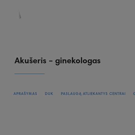
PASKYRA
PASIŪLYMAI
REGISTRACIJA
Akušeris – ginekologas
APRAŠYMAS
DUK
PASLAUGĄ ATLIEKANTYS CENTRAI