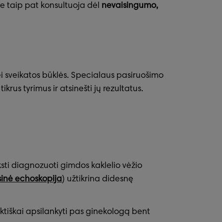
e taip pat konsultuoja dėl
nevaisingumo,
ei sveikatos būklės. Specialaus pasiruošimo
rus tyrimus ir atsinešti jų rezultatus.
sti diagnozuoti gimdos kaklelio vėžio
sinė echoskopija
) užtikrina didesnę
aktiškai apsilankyti pas ginekologą bent