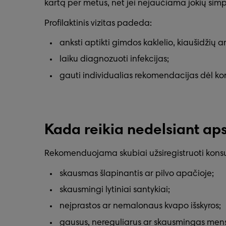
kartą per metus, net jei nejaučiama jokių sim
Profilaktinis vizitas padeda:
anksti aptikti gimdos kaklelio, kiaušidžių a
laiku diagnozuoti infekcijas;
gauti individualias rekomendacijas dėl 
Kada reikia nedelsiant ap
Rekomenduojama skubiai užsiregistruoti konsult
skausmas šlapinantis ar pilvo apačioje;
skausmingi lytiniai santykiai;
neįprastos ar nemalonaus kvapo išskyros;
gausus, nereguliarus ar skausmingas menst